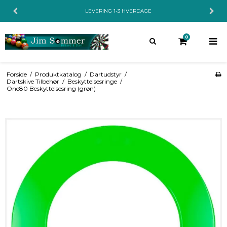
LEVERING 1-3 HVERDAGE
0
Forside
/
Produktkatalog
/
Dartudstyr
/
Dartskive Tilbehør
/
Beskyttelsesringe
/
One80 Beskyttelsesring (grøn)