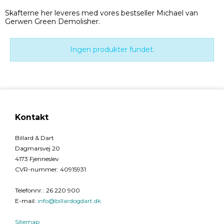
Skafterne her leveres med vores bestseller Michael van
Gerwen Green Demolisher.
Ingen produkter fundet.
Kontakt
Billard & Dart
Dagmarsvej 20
4173 Fjenneslev
CVR-nummer
:
40915931
Telefonnr.
:
26 220 900
E-mail
:
info@billardogdart.dk
Sitemap