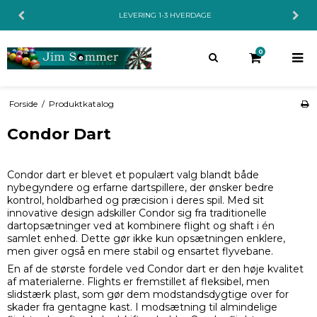
LEVERING 1-3 HVERDAGE
0
Forside
/
Produktkatalog
Condor Dart
Condor dart er blevet et populært valg blandt både
nybegyndere og erfarne dartspillere, der ønsker bedre
kontrol, holdbarhed og præcision i deres spil. Med sit
innovative design adskiller Condor sig fra traditionelle
dartopsætninger ved at kombinere flight og shaft i én
samlet enhed. Dette gør ikke kun opsætningen enklere,
men giver også en mere stabil og ensartet flyvebane.
En af de største fordele ved Condor dart er den høje kvalitet
af materialerne. Flights er fremstillet af fleksibel, men
slidstærk plast, som gør dem modstandsdygtige over for
skader fra gentagne kast. I modsætning til almindelige