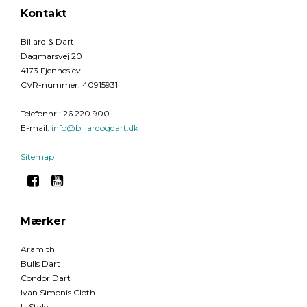
Kontakt
Billard & Dart
Dagmarsvej 20
4173 Fjenneslev
CVR-nummer
:
40915931
Telefonnr.
:
26 220 900
E-mail
:
info@billardogdart.dk
Sitemap
Mærker
Aramith
Bulls Dart
Condor Dart
Ivan Simonis Cloth
L-Style