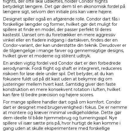
flights, der ofte skal udskiftes, holder Condor flights
betydeligt længere. Det gør dem til en økonomisk fordel på
længere sigt, selvom den initiale pris kan være højere.
Designet spiller også en afgørende rolle. Condor dart fås i
forskellige længder og former, hvilket gør det muligt for
spillere at finde en model, der passer perfekt til deres
kastestil. Uanset om du foretrækker en mere aggressiv
vinkel eller en fladere indgang i dartskiven, findes der en
Condor-variant, der kan understøtte din teknik. Derudover er
de tilgængelige i mange farver og gennemsigtige designs,
hvilket giver et moderne og stilrent udtryk.
En anden vigtig fordel ved Condor dart er den forbedrede
aerodynamik. Fordi flight og shaft er integreret, reduceres
risikoen for løse dele under spil. Det betyder, at du kan
fokusere fuldt ud på dit kast uden at bekymre dig om
justeringer mellem hvert kast. Samtidig giver den faste
konstruktion en mere konsekvent rotation i luften, hvilket
kan føre til bedre præcision og højere scores.
For mange spillere handler dart også om komfort. Condor
dart er designet med brugervenlighed i fokus. De er nemme
at montere og kræver minimal vedligeholdelse. Dette gør
dem ideelle til både hjemmebrug og turneringsspil. Nye
spillere vil især sætte pris på, hvor hurtigt de kan komme i
gang uden at skulle eksperimentere med forskellige