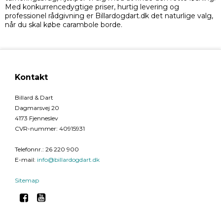
Med konkurrencedygtige priser, hurtig levering og
professionel rådgivning er Billardogdart.dk det naturlige valg,
når du skal købe carambole borde.
Kontakt
Billard & Dart
Dagmarsvej 20
4173 Fjenneslev
CVR-nummer
:
40915931
Telefonnr.
:
26 220 900
E-mail
:
info@billardogdart.dk
Sitemap