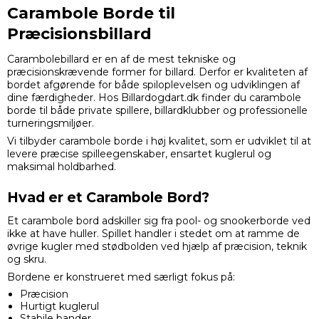
Carambole Borde til
Præcisionsbillard
Carambolebillard er en af de mest tekniske og
præcisionskrævende former for billard. Derfor er kvaliteten af
bordet afgørende for både spiloplevelsen og udviklingen af
dine færdigheder. Hos Billardogdart.dk finder du carambole
borde til både private spillere, billardklubber og professionelle
turneringsmiljøer.
Vi tilbyder carambole borde i høj kvalitet, som er udviklet til at
levere præcise spilleegenskaber, ensartet kuglerul og
maksimal holdbarhed.
Hvad er et Carambole Bord?
Et carambole bord adskiller sig fra pool- og snookerborde ved
ikke at have huller. Spillet handler i stedet om at ramme de
øvrige kugler med stødbolden ved hjælp af præcision, teknik
og skru.
Bordene er konstrueret med særligt fokus på:
Præcision
Hurtigt kuglerul
Stabile bander