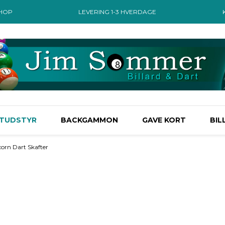
SHOP
LEVERING 1-3 HVERDAGE
TUDSTYR
BACKGAMMON
GAVE KORT
BIL
corn Dart Skafter