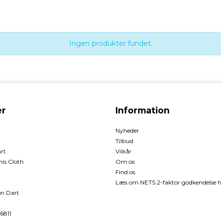
Ingen produkter fundet.
r
Information
Nyheder
Tilbud
rt
Vilkår
is Cloth
Om os
Find os
Læs om NETS 2-faktor godkendelse h
n Dart
6811