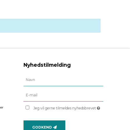
Nyhedstilmelding
er
Jeg vil gerne tilmeldes nyhedsbrevet
GODKEND