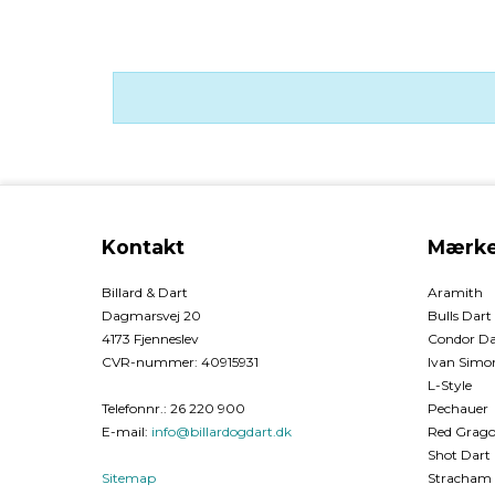
Kontakt
Mærke
Billard & Dart
Aramith
Dagmarsvej 20
Bulls Dart
4173 Fjenneslev
Condor Da
CVR-nummer
:
40915931
Ivan Simon
L-Style
Telefonnr.
:
26 220 900
Pechauer
E-mail
:
info@billardogdart.dk
Red Grago
Shot Dart
Sitemap
Stracham 