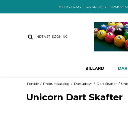
BILLIG FRAGT FRA KR. 45,-GLS PAKKE 
BILLARD
DAR
Forside
/
Produktkatalog
/
Dartudstyr
/
Dart Skafter
/
Uni
Unicorn Dart Skafter