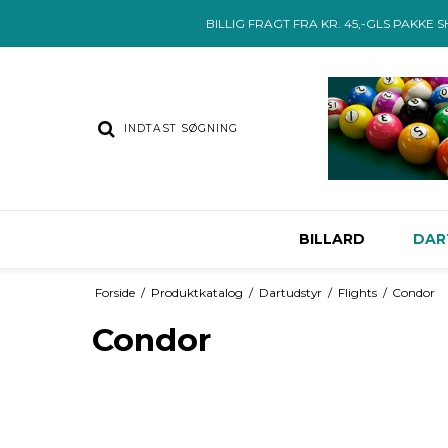
BILLIG FRAGT FRA KR. 45,-GLS PAKKE 
BILLARD
DAR
Forside
/
Produktkatalog
/
Dartudstyr
/
Flights
/
Condor
Condor