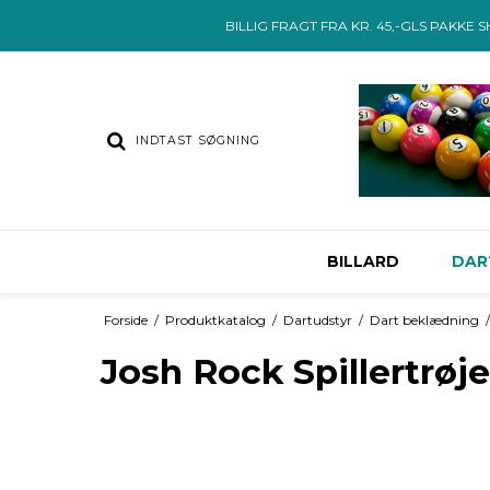
BILLIG FRAGT FRA KR. 45,-GLS PAKKE 
BILLARD
DAR
Forside
/
Produktkatalog
/
Dartudstyr
/
Dart beklædning
/
Josh Rock Spillertrøje