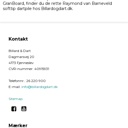
GranBoard, finder du de rette Raymond van Barneveld
softtip dartpile hos Billardogdart.dk.
Kontakt
Billard & Dart
Dagmarsvej 20
4173 Fjenneslev
CVR-nummer
:
40915931
Telefonnr.
:
26 220 900
E-mail
:
info@billardogdart.dk
Sitemap
Mærker