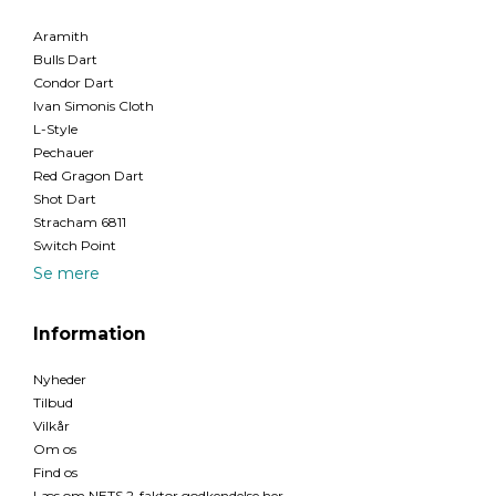
Aramith
Bulls Dart
Condor Dart
Ivan Simonis Cloth
L-Style
Pechauer
Red Gragon Dart
Shot Dart
Stracham 6811
Switch Point
Se mere
Information
Nyheder
Tilbud
Vilkår
Om os
Find os
Læs om NETS 2-faktor godkendelse her