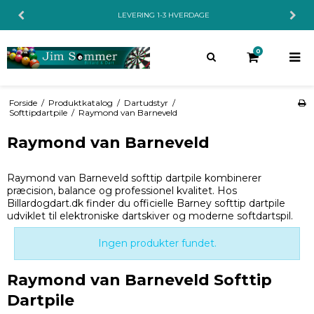
LEVERING 1-3 HVERDAGE
0
Forside
/
Produktkatalog
/
Dartudstyr
/
Softtipdartpile
/
Raymond van Barneveld
Raymond van Barneveld
Raymond van Barneveld softtip dartpile kombinerer
præcision, balance og professionel kvalitet. Hos
Billardogdart.dk finder du officielle Barney softtip dartpile
udviklet til elektroniske dartskiver og moderne softdartspil.
Ingen produkter fundet.
Raymond van Barneveld Softtip
Dartpile