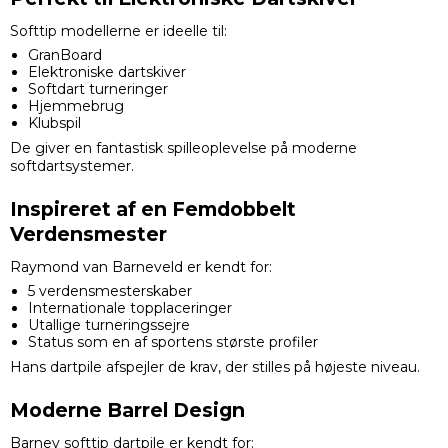
Softtip modellerne er ideelle til:
GranBoard
Elektroniske dartskiver
Softdart turneringer
Hjemmebrug
Klubspil
De giver en fantastisk spilleoplevelse på moderne
softdartsystemer.
Inspireret af en Femdobbelt
Verdensmester
Raymond van Barneveld er kendt for:
5 verdensmesterskaber
Internationale topplaceringer
Utallige turneringssejre
Status som en af sportens største profiler
Hans dartpile afspejler de krav, der stilles på højeste niveau.
Moderne Barrel Design
Barney softtip dartpile er kendt for: