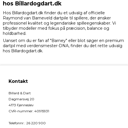
hos Billardogdart.dk
Hos Billardogdart.dk finder du et udvalg af officielle
Raymond van Barneveld dartpile til spillere, der ønsker
professionel kvalitet og legendariske spilleegenskaber. Vi
tilbyder modeller med fokus på præcision, balance og
holdbarhed.
Uanset om du er fan af "Barney" eller blot søger en premium
dartpil med verdensmester-DNA, finder du det rette udvalg
hos Billardogdart.dk.
Kontakt
Billard & Dart
Dagmarsvej 20
4173 Fjenneslev
CVR-nummer
:
40915931
Telefonnr.
:
26 220 900