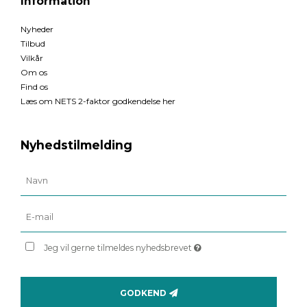
Information
Nyheder
Tilbud
Vilkår
Om os
Find os
Læs om NETS 2-faktor godkendelse her
Nyhedstilmelding
Jeg vil gerne tilmeldes nyhedsbrevet
GODKEND