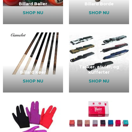
Billard Baller
Billard Borde
SHOP NU
SHOP NU
Tasker, etuier, og
Billard Køer
kufferter
SHOP NU
SHOP NU