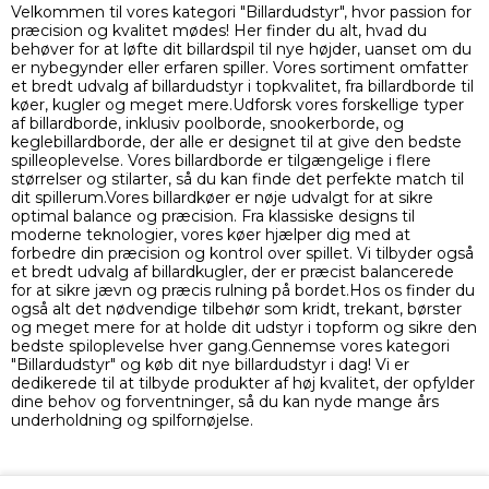
Velkommen til vores kategori "Billardudstyr", hvor passion for
præcision og kvalitet mødes! Her finder du alt, hvad du
behøver for at løfte dit billardspil til nye højder, uanset om du
er nybegynder eller erfaren spiller. Vores sortiment omfatter
et bredt udvalg af billardudstyr i topkvalitet, fra billardborde til
køer, kugler og meget mere.Udforsk vores forskellige typer
af billardborde, inklusiv poolborde, snookerborde, og
keglebillardborde, der alle er designet til at give den bedste
spilleoplevelse. Vores billardborde er tilgængelige i flere
størrelser og stilarter, så du kan finde det perfekte match til
dit spillerum.Vores billardkøer er nøje udvalgt for at sikre
optimal balance og præcision. Fra klassiske designs til
moderne teknologier, vores køer hjælper dig med at
forbedre din præcision og kontrol over spillet. Vi tilbyder også
et bredt udvalg af billardkugler, der er præcist balancerede
for at sikre jævn og præcis rulning på bordet.Hos os finder du
også alt det nødvendige tilbehør som kridt, trekant, børster
og meget mere for at holde dit udstyr i topform og sikre den
bedste spiloplevelse hver gang.Gennemse vores kategori
"Billardudstyr" og køb dit nye billardudstyr i dag! Vi er
dedikerede til at tilbyde produkter af høj kvalitet, der opfylder
dine behov og forventninger, så du kan nyde mange års
underholdning og spilfornøjelse.