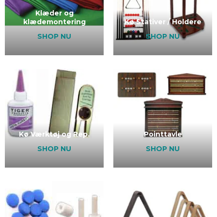
Klæder og
klædemontering
Kø Stativer / Holdere
SHOP NU
SHOP NU
Kø Værktøj og Rep.
Pointtavle
SHOP NU
SHOP NU