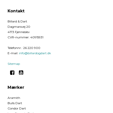
Kontakt
Billard & Dart
Dagmarsvej 20
4173 Fjenneslev
CVR-nummer
:
40915931
Telefonnr.
:
26 220 900
E-mail
:
info@billardogdart.dk
Sitemap
Mærker
Aramith
Bulls Dart
Condor Dart