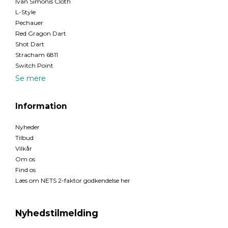
Ivan Simonis Cloth
L-Style
Pechauer
Red Gragon Dart
Shot Dart
Stracham 6811
Switch Point
Se mere
Information
Nyheder
Tilbud
Vilkår
Om os
Find os
Læs om NETS 2-faktor godkendelse her
Nyhedstilmelding