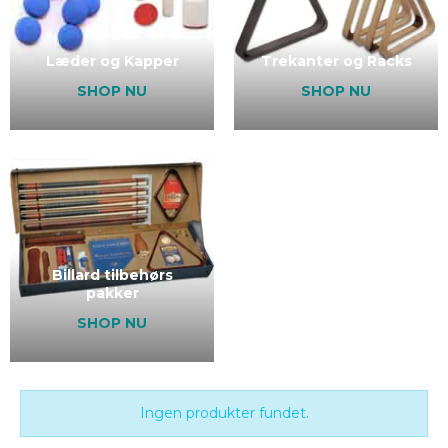
Læder og Kapper
Trekanter og Racks
SHOP NU
SHOP NU
Billard tilbehørs
pakker
SHOP NU
Ingen produkter fundet.