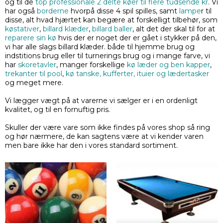
og til de
top professionale 2 delte køer til flere tudsende kr
. Vi
har også
borderne
hvorpå disse 4 spil spilles, samt
lampe
r til
disse, alt hvad hjærtet kan begære at forskelligt tilbehør, som
køstativer
,
billard klæder
,
billard baller
, alt det der skal til for at
reparere sin kø
hvis der er noget der er gået i stykker på den,
vi har alle slags billard klæder. både til hjemme brug og
indstitions brug eller til turnerings brug og i mange farve, vi
har
skoretavler
, manger forskellige
kø læder og ben kapper
,
trekanter til pool
,
kø tanske, kufferter, ituier og lædertasker
og meget mere.
Vi lægger vægt på at varerne vi sælger er i en ordenligt
kvalitet, og til en fornuftig pris.
Skuller der være vare som ikke findes på vores shop så ring
og hør nærmere, de kan sagtens være at vi kender varen
men bare ikke har den i vores standard sortiment.