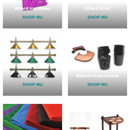
Billard Handsker
BIllard Kridt
SHOP NU
SHOP NU
Billard lamper
Billard Reservedele
SHOP NU
SHOP NU