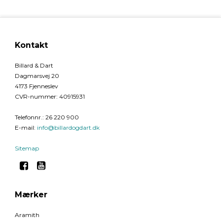
Kontakt
Billard & Dart
Dagmarsvej 20
4173 Fjenneslev
CVR-nummer
:
40915931
Telefonnr.
:
26 220 900
E-mail
:
info@billardogdart.dk
Sitemap
Mærker
Aramith