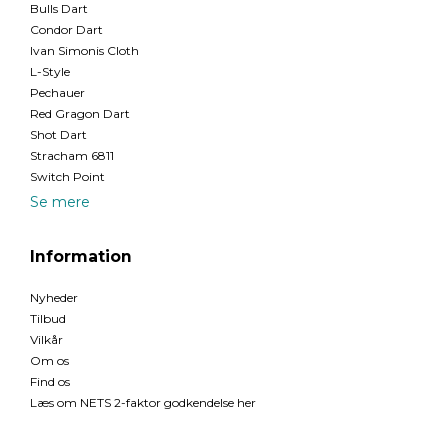
Bulls Dart
Condor Dart
Ivan Simonis Cloth
L-Style
Pechauer
Red Gragon Dart
Shot Dart
Stracham 6811
Switch Point
Se mere
Information
Nyheder
Tilbud
Vilkår
Om os
Find os
Læs om NETS 2-faktor godkendelse her