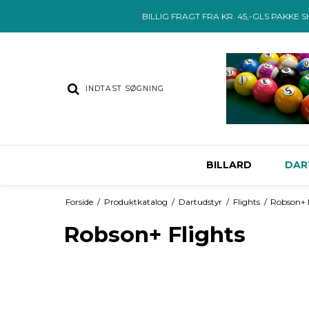
BILLIG FRAGT FRA KR. 45,-GLS PAKKE 
BILLARD
DAR
Forside
/
Produktkatalog
/
Dartudstyr
/
Flights
/
Robson+ 
Robson+ Flights