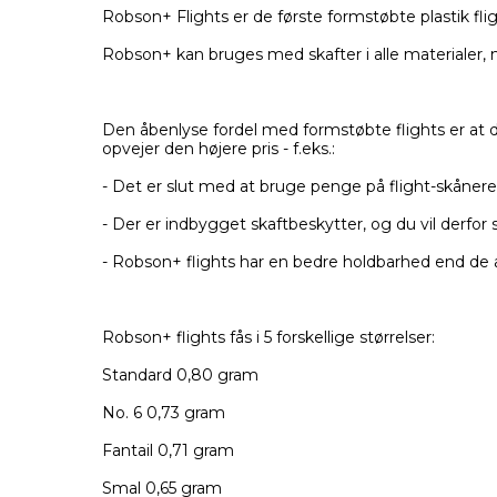
Robson+ Flights er de første formstøbte plastik fli
Robson+ kan bruges med skafter i alle materialer, 
Den åbenlyse fordel med formstøbte flights er at d
opvejer den højere pris - f.eks.:
- Det er slut med at bruge penge på flight-skånere el
- Der er indbygget skaftbeskytter, og du vil derfor
- Robson+ flights har en bedre holdbarhed end de a
Robson+ flights fås i 5 forskellige størrelser:
Standard 0,80 gram
No. 6 0,73 gram
Fantail 0,71 gram
Smal 0,65 gram