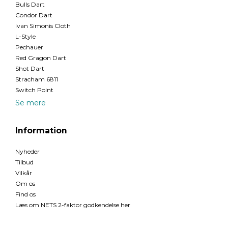
Bulls Dart
Condor Dart
Ivan Simonis Cloth
L-Style
Pechauer
Red Gragon Dart
Shot Dart
Stracham 6811
Switch Point
Se mere
Information
Nyheder
Tilbud
Vilkår
Om os
Find os
Læs om NETS 2-faktor godkendelse her