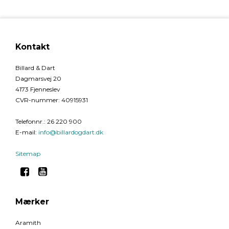
Kontakt
Billard & Dart
Dagmarsvej 20
4173 Fjenneslev
CVR-nummer
:
40915931
Telefonnr.
:
26 220 900
E-mail
:
info@billardogdart.dk
Sitemap
Mærker
Aramith