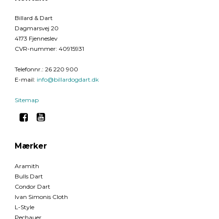
Billard & Dart
Dagmarsvej 20
4173 Fjenneslev
CVR-nummer
:
40915931
Telefonnr.
:
26 220 900
E-mail
:
info@billardogdart.dk
Sitemap
Mærker
Aramith
Bulls Dart
Condor Dart
Ivan Simonis Cloth
L-Style
Pechauer