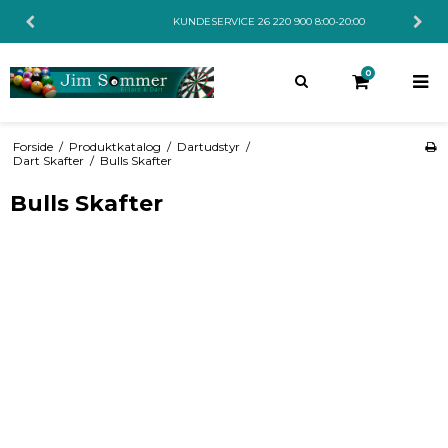
KUNDESERVICE 26 220 900 8:00-20:00
0
Forside
/
Produktkatalog
/
Dartudstyr
/
Dart Skafter
/
Bulls Skafter
Bulls Skafter