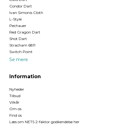
Condor Dart
Ivan Simonis Cloth
L-Style
Pechauer
Red Gragon Dart
Shot Dart
Stracham 6811
Switch Point
Se mere
Information
Nyheder
Tilbud
Vilkår
Om os
Find os
Læs om NETS 2-faktor godkendelse her