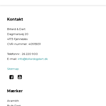
Kontakt
Billard & Dart
Dagmarsvej 20
4173 Fjenneslev
CVR-nummer
:
40915931
Telefonnr.
:
26 220 900
E-mail
:
info@billardogdart.dk
Sitemap
Mærker
Aramith
Bulls Dart