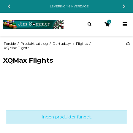
LEVERING 1-3 HVERDAGE
0
Forside
/
Produktkatalog
/
Dartudstyr
/
Flights
/
XQMax Flights
XQMax Flights
Ingen produkter fundet.