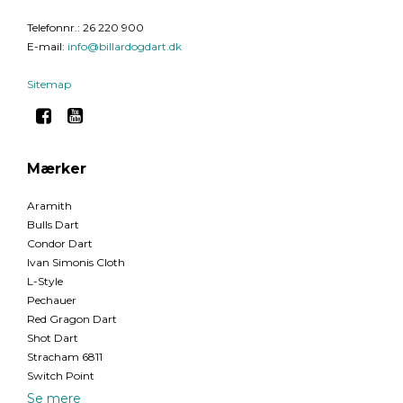
Telefonnr.
:
26 220 900
E-mail
:
info@billardogdart.dk
Sitemap
Mærker
Aramith
Bulls Dart
Condor Dart
Ivan Simonis Cloth
L-Style
Pechauer
Red Gragon Dart
Shot Dart
Stracham 6811
Switch Point
Se mere