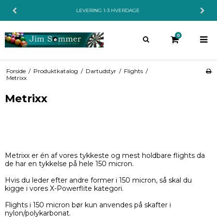
KUNDESERVICE 26 220 900 8:00-20:00
0
Forside
/
Produktkatalog
/
Dartudstyr
/
Flights
/
Metrixx
Metrixx
Metrixx er én af vores tykkeste og mest holdbare flights da
de har en tykkelse på hele 150 micron.
Hvis du leder efter andre former i 150 micron, så skal du
kigge i vores X-Powerflite kategori.
Flights i 150 micron bør kun anvendes på skafter i
nylon/polykarbonat.