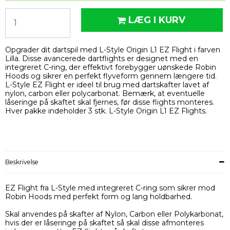
LÆG I KURV
Opgrader dit dartspil med L-Style Origin L1 EZ Flight i farven
Lilla. Disse avancerede dartflights er designet med en
integreret C-ring, der effektivt forebygger uønskede Robin
Hoods og sikrer en perfekt flyveform gennem længere tid.
L-Style EZ Flight er ideel til brug med dartskafter lavet af
nylon, carbon eller polycarbonat. Bemærk, at eventuelle
låseringe på skaftet skal fjernes, før disse flights monteres.
Hver pakke indeholder 3 stk. L-Style Origin L1 EZ Flights.
Beskrivelse
EZ Flight fra L-Style med integreret C-ring som sikrer mod
Robin Hoods med perfekt form og lang holdbarhed.
Skal anvendes på skafter af Nylon, Carbon eller Polykarbonat,
hvis der er låseringe på skaftet så skal disse afmonteres