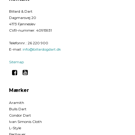
Billard & Dart
Dagmarsvej 20
4173 Fjenneslev
CVR-nummer
:
40915931
Telefonnr.
:
26 220 900
E-mail
:
info@billardogdart.dk
Sitemap
Mærker
Aramith
Bulls Dart
Condor Dart
Ivan Simonis Cloth
L-Style
Pechauer