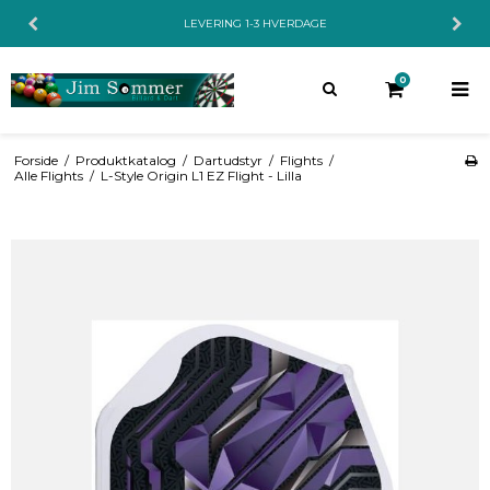
LEVERING 1-3 HVERDAGE
0
Forside
/
Produktkatalog
/
Dartudstyr
/
Flights
/
Alle Flights
/
L-Style Origin L1 EZ Flight - Lilla