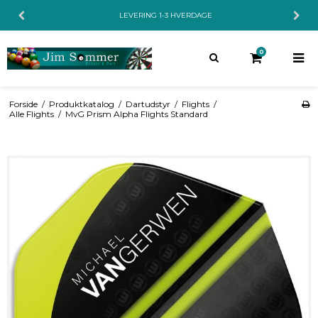
LEVERING 1-3 HVERDAGE
0
Forside
/
Produktkatalog
/
Dartudstyr
/
Flights
/
Alle Flights
/
MvG Prism Alpha Flights Standard