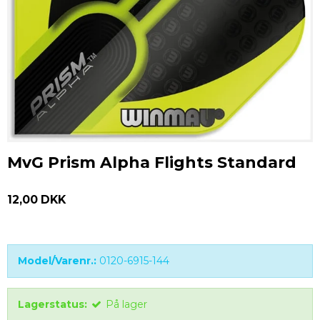
MvG Prism Alpha Flights Standard
12,00 DKK
Model/Varenr.:
0120-6915-144
Lagerstatus:
På lager