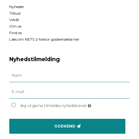
Nyheder
Tilbud
Vilkår
Om os
Find os
Læs om NETS 2-faktor godkendelse her
Nyhedstilmelding
Jeg vil gerne tilmeldes nyhedsbrevet
GODKEND