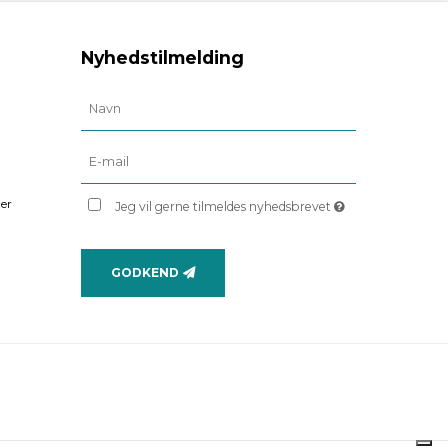
Nyhedstilmelding
er
Jeg vil gerne tilmeldes nyhedsbrevet
GODKEND