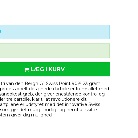
9
LÆG I KURV
itri van den Bergh G1 Swiss Point 90% 23 gram
e professionelt designede dartpile er fremstillet med
sandblæst greb, der giver enestående kontrol og
 tre dartpile, klar til at revolutionere dit
dartpilene er udstyret med det innovative Swiss
 som gør det muligt hurtigt og nemt at skifte
stem giver dig mulighed