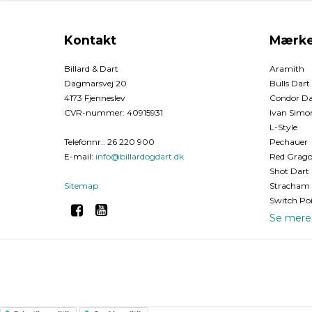
Kontakt
Mærke
Billard & Dart
Aramith
Dagmarsvej 20
Bulls Dart
4173 Fjenneslev
Condor Da
CVR-nummer
:
40915931
Ivan Simon
L-Style
Telefonnr.
:
26 220 900
Pechauer
E-mail
:
info@billardogdart.dk
Red Grago
Shot Dart
Sitemap
Stracham 
Switch Po
Se mere