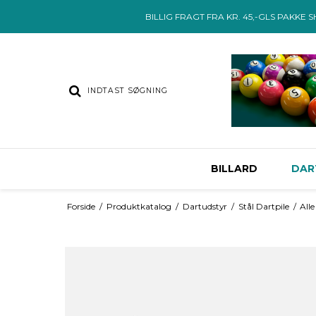
BILLIG FRAGT FRA KR. 45,-GLS PAKKE 
BILLARD
DAR
Forside
/
Produktkatalog
/
Dartudstyr
/
Stål Dartpile
/
Alle