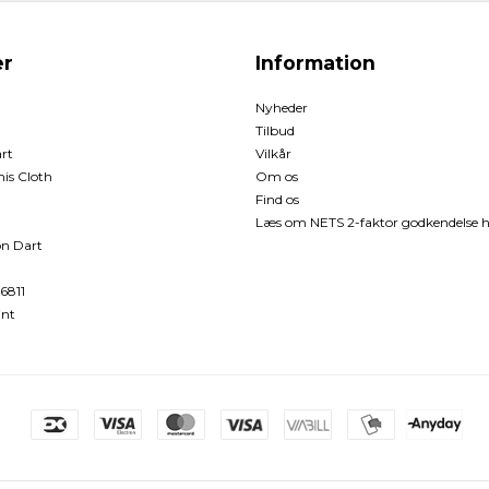
r
Information
Nyheder
Tilbud
rt
Vilkår
is Cloth
Om os
Find os
Læs om NETS 2-faktor godkendelse h
n Dart
6811
int