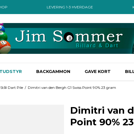
SHOP
LEVERING 1-3 HVERDAGE
TUDSTYR
BACKGAMMON
GAVE KORT
BIL
 Stål Dart Pile
/
Dimitri van den Bergh G1 Swiss Point 90% 23 gram
Dimitri van 
Point 90% 2