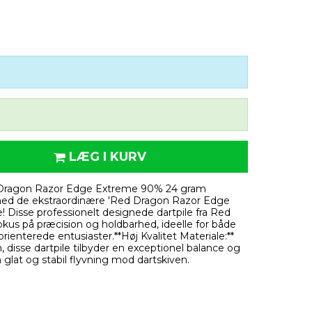
LÆG I KURV
 Dragon Razor Edge Extreme 90% 24 gram
 med de ekstraordinære 'Red Dragon Razor Edge
 Disse professionelt designede dartpile fra Red
us på præcision og holdbarhed, ideelle for både
ienterede entusiaster.**Høj Kvalitet Materiale:**
disse dartpile tilbyder en exceptionel balance og
n glat og stabil flyvning mod dartskiven.