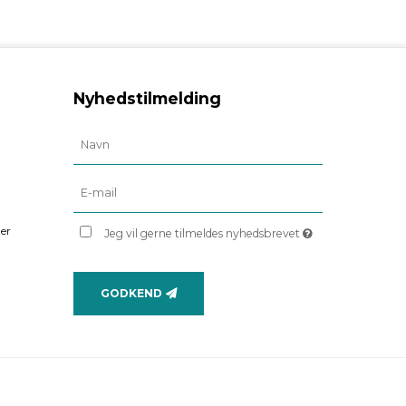
Nyhedstilmelding
er
Jeg vil gerne tilmeldes nyhedsbrevet
GODKEND