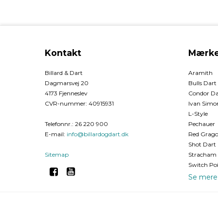
Kontakt
Mærke
Billard & Dart
Aramith
Dagmarsvej 20
Bulls Dart
4173 Fjenneslev
Condor Da
CVR-nummer
:
40915931
Ivan Simon
L-Style
Telefonnr.
:
26 220 900
Pechauer
E-mail
:
info@billardogdart.dk
Red Grago
Shot Dart
Sitemap
Stracham 
Switch Po
Se mere