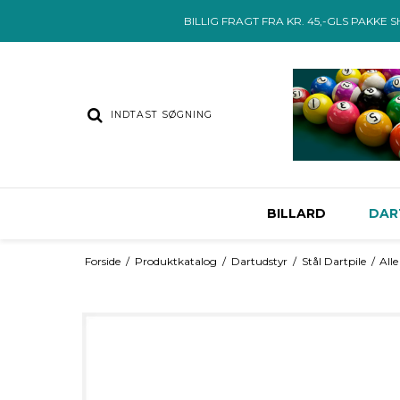
BILLIG FRAGT FRA KR. 45,-GLS PAKKE 
BILLARD
DAR
Forside
/
Produktkatalog
/
Dartudstyr
/
Stål Dartpile
/
Alle