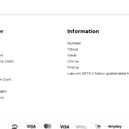
r
Information
Nyheder
Tilbud
rt
Vilkår
is Cloth
Om os
Find os
Læs om NETS 2-faktor godkendelse h
n Dart
6811
int