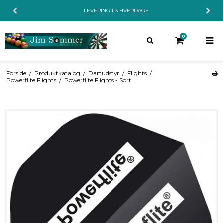
LEVERING 1-3 HVERDAGE
0
Forside
/
Produktkatalog
/
Dartudstyr
/
Flights
/
Powerflite Flights
/
Powerflite Flights - Sort