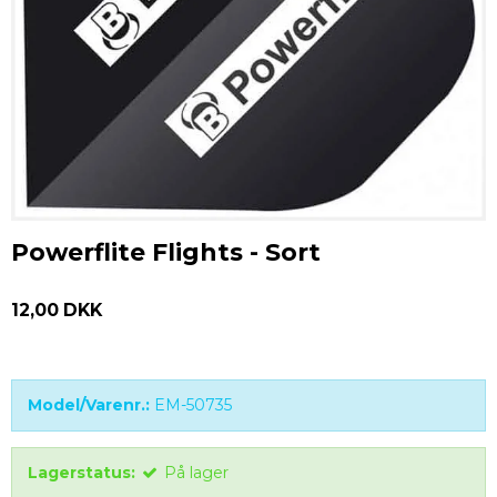
Powerflite Flights - Sort
12,00 DKK
Model/Varenr.:
EM-50735
Lagerstatus:
På lager