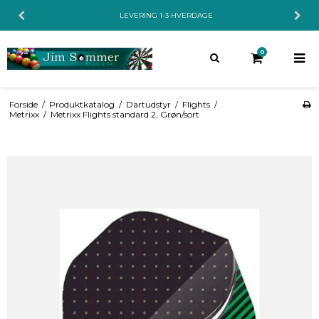
LEVERING 1-3 HVERDAGE
0
Forside
/
Produktkatalog
/
Dartudstyr
/
Flights
/
Metrixx
/
Metrixx Flights standard 2, Grøn/sort