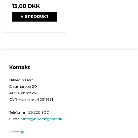
13,00 DKK
VIS PRODUKT
Kontakt
Billard & Dart
Dagmarsvej 20
4173 Fjenneslev
CVR-nummer
:
40915931
Telefonnr.
:
26 220 900
E-mail
:
info@billardogdart.dk
Sitemap