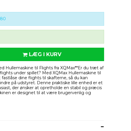
580
LÆG I KURV
d Hullemaskine til Flights fra XQMax**Er du træt af
 flights under spillet? Med XQMax Hullemaskine til
astlåse dine flights til skafterne, så du kan
ndre på udstyret. Denne praktiske lille enhed er et
iast, der ønsker at opretholde en stabil og præcis
skinen er designet til at være brugervenlig og