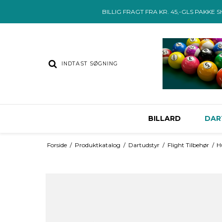
BILLIG FRAGT FRA KR. 45,-GLS PAKKE 
BILLARD
DAR
Forside
/
Produktkatalog
/
Dartudstyr
/
Flight Tilbehør
/
H