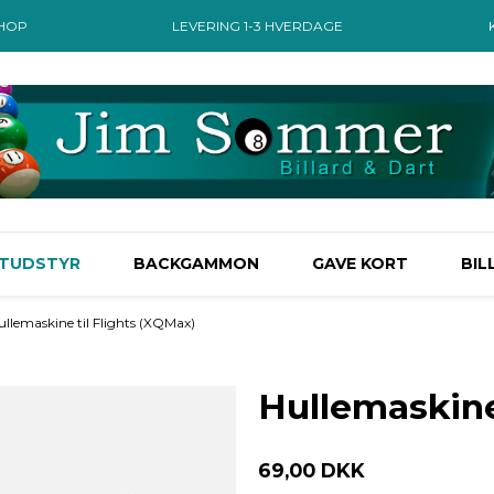
SHOP
LEVERING 1-3 HVERDAGE
TUDSTYR
BACKGAMMON
GAVE KORT
BIL
ullemaskine til Flights (XQMax)
Hullemaskine
69,00 DKK