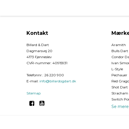
Kontakt
Mærke
Billard & Dart
Aramith
Dagmarsvej 20
Bulls Dart
4173 Fjenneslev
Condor Da
CVR-nummer
:
40915931
Ivan Simon
L-Style
Telefonnr.
:
26 220 900
Pechauer
E-mail
:
info@billardogdart.dk
Red Grago
Shot Dart
Sitemap
Stracham 
Switch Po
Se mere