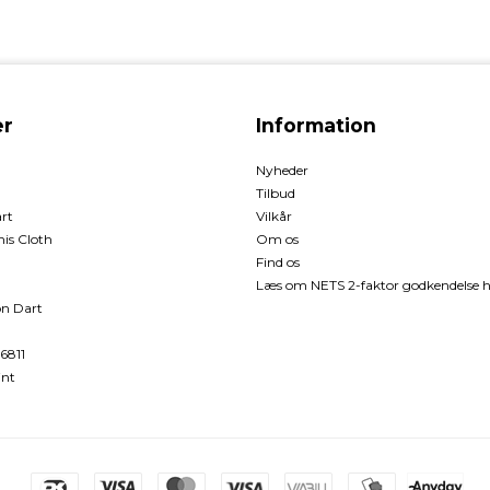
r
Information
Nyheder
Tilbud
rt
Vilkår
is Cloth
Om os
Find os
Læs om NETS 2-faktor godkendelse h
n Dart
6811
int