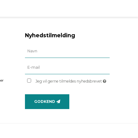
Nyhedstilmelding
er
Jeg vil gerne tilmeldes nyhedsbrevet
GODKEND