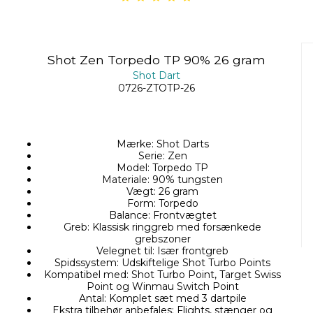
Shot Zen Torpedo TP 90% 26 gram
Shot Dart
0726-ZTOTP-26
Mærke: Shot Darts
Serie: Zen
Model: Torpedo TP
Materiale: 90% tungsten
Vægt: 26 gram
Form: Torpedo
Balance: Frontvægtet
Greb: Klassisk ringgreb med forsænkede
grebszoner
Velegnet til: Især frontgreb
Spidssystem: Udskiftelige Shot Turbo Points
Kompatibel med: Shot Turbo Point, Target Swiss
Point og Winmau Switch Point
Antal: Komplet sæt med 3 dartpile
Ekstra tilbehør anbefales: Flights, stænger og