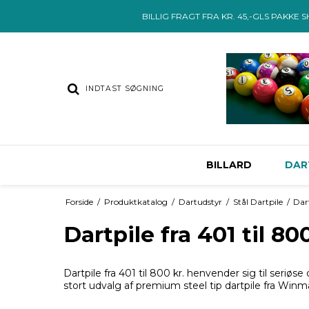
BILLIG FRAGT FRA KR. 45,-GLS PAKKE 
BILLARD
DAR
Forside
/
Produktkatalog
/
Dartudstyr
/
Stål Dartpile
/
Dart
Dartpile fra 401 til 80
Dartpile fra 401 til 800 kr. henvender sig til seriøs
stort udvalg af premium steel tip dartpile fra Winm