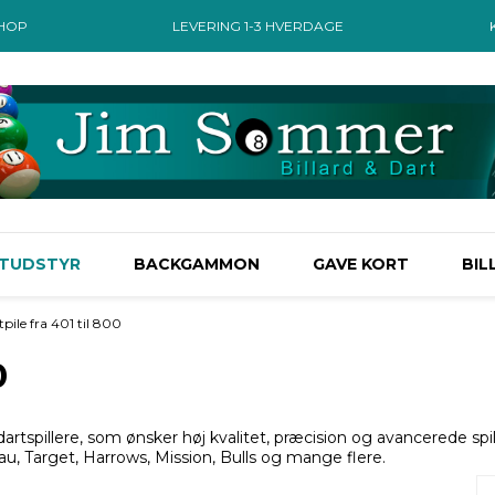
SHOP
LEVERING 1-3 HVERDAGE
TUDSTYR
BACKGAMMON
GAVE KORT
BIL
pile fra 401 til 800
0
e dartspillere, som ønsker høj kvalitet, præcision og avancerede s
au, Target, Harrows, Mission, Bulls og mange flere.