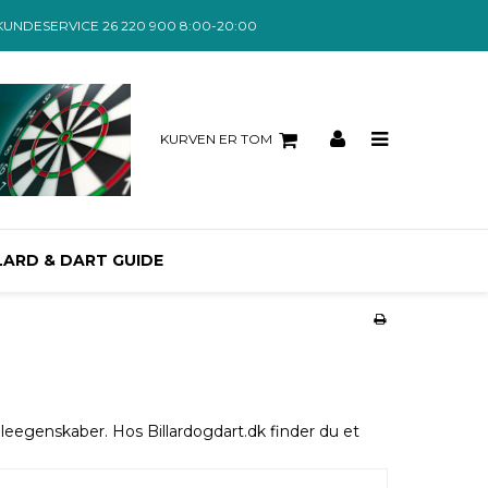
KUNDESERVICE 26 220 900 8:00-20:00
KURVEN ER TOM
LARD & DART GUIDE
pilleegenskaber. Hos Billardogdart.dk finder du et