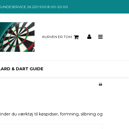
KUNDESERVICE 26 220 900 8:00-20:00
KURVEN ER TOM
LARD & DART GUIDE
inder du værktøj til køspidser, formning, slibning og