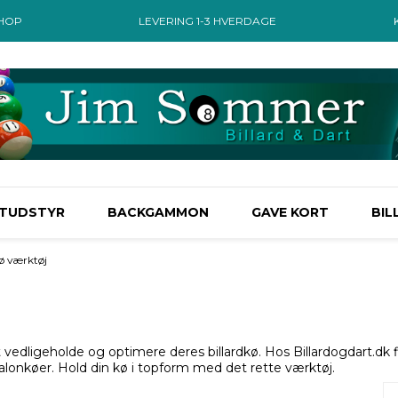
SHOP
LEVERING 1-3 HVERDAGE
TUDSTYR
BACKGAMMON
GAVE KORT
BIL
ø værktøj
t vedligeholde og optimere deres billardkø. Hos Billardogdart.dk f
alonkøer. Hold din kø i topform med det rette værktøj.