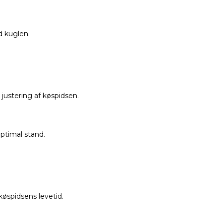
d kuglen.
justering af køspidsen.
optimal stand.
øspidsens levetid.