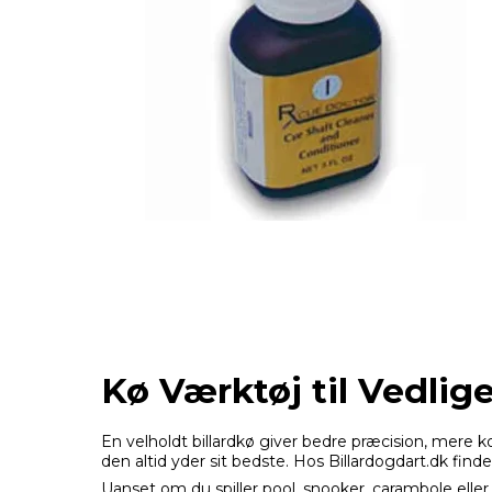
Kø Værktøj til Vedlige
En velholdt billardkø giver bedre præcision, mere k
den altid yder sit bedste. Hos Billardogdart.dk finde
Uanset om du spiller pool, snooker, carambole eller sa