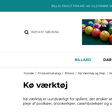
BILLIG FRAGT FRA KR. 45,-GLS PAKKE 
BILLARD
DAR
Forside
/
Produktkatalog
/
Billard
/
Kø Værktøj og Rep.
/
K
Kø værktøj
Kø værktøj er uundværligt for spillere, der ønsker a
pleje af poolkøer, snookerkøer, carambolekøer og s