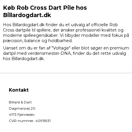
Køb Rob Cross Dart Pile hos
Billardogdart.dk
Hos Billardogdart.dk finder du et udvalg af officielle Rob
Cross dartpile til spillere, der ønsker professionel kvalitet og
moderne spilleegenskaber. Vi tilbyder modeller med fokus på
præcision, balance og holdbarhed.
Uanset om du er fan af "Voltage" eller blot søger en premium
dartpil med verdensmester-DNA, finder du det rette udvalg
hos Billardogdart.dk.
Kontakt
Billard & Dart
Dagmarsvej 20
4173 Fjenneslev
CVR-nummer
:
40915931