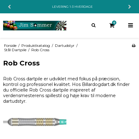
LEVERING 1-3 HVERDAGE
0
Forside
/
Produktkatalog
/
Dartudstyr
/
Stål Dartpile
/
Rob Cross
Rob Cross
Rob Cross dartpile er udviklet med fokus på præcision,
kontrol og professionel kvalitet. Hos Billardogdart.dk finder
du officielle Rob Cross dartpile inspireret af
verdensmesterens spillestil og høje krav til moderne
dartudstyr.