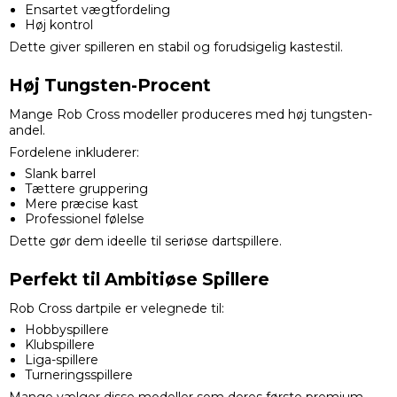
Ensartet vægtfordeling
Høj kontrol
Dette giver spilleren en stabil og forudsigelig kastestil.
Høj Tungsten-Procent
Mange Rob Cross modeller produceres med høj tungsten-
andel.
Fordelene inkluderer:
Slank barrel
Tættere gruppering
Mere præcise kast
Professionel følelse
Dette gør dem ideelle til seriøse dartspillere.
Perfekt til Ambitiøse Spillere
Rob Cross dartpile er velegnede til:
Hobbyspillere
Klubspillere
Liga-spillere
Turneringsspillere
Mange vælger disse modeller som deres første premium